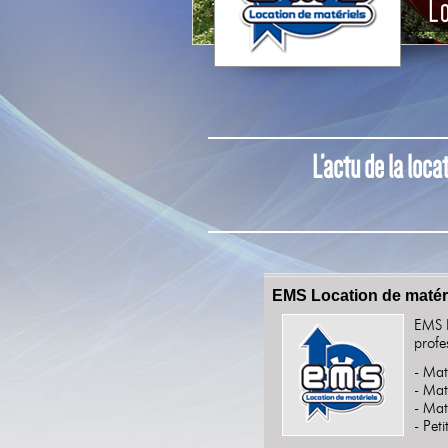
L’actu de la loca
EMS Location de matéri
EMS L
profe
- Mat
- Mat
- Mat
- Pet