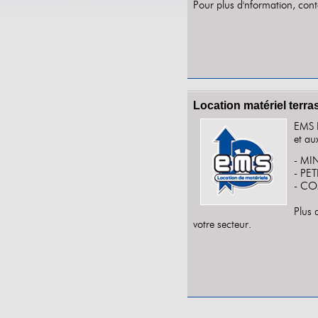
Pour plus d'nformation, co
Location matériel terr
EMS L
et au
- MI
- PE
- CO
Plus 
votre secteur.