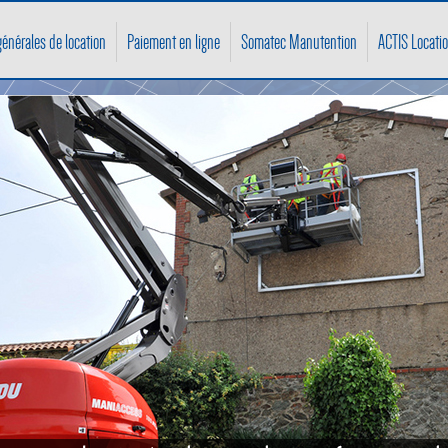
énérales de location
Paiement en ligne
Somatec Manutention
ACTIS Locati