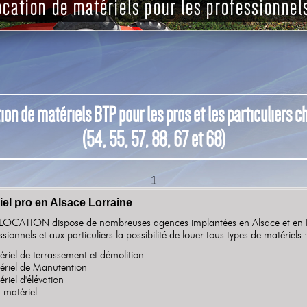
tion de matériels BTP pour les pros et les particuliers
(54, 55, 57, 88, 67 et 68)
1
el pro en Alsace Lorraine
OCATION dispose de nombreuses agences implantées en Alsace et en Lo
ssionnels et aux particuliers la possibilité de louer tous types de matériels
ériel de terrassement et démolition
ériel de Manutention
ériel d'élévation
it matériel