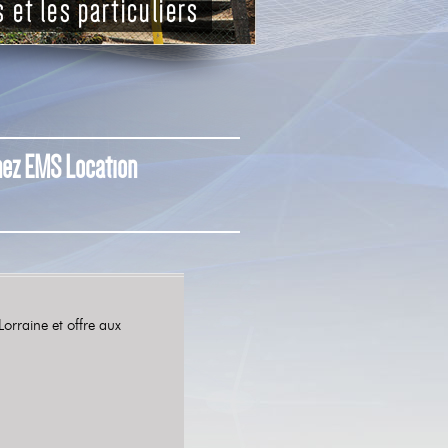
 chez EMS Location
rraine et offre aux
 :